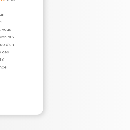
'un
e
, vous
sion aux
ue d'un
e ces
t à
nce -