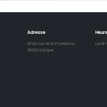
Adresse
Heure
90 bis rue de la Providence
Lundi-
29000 Quimper