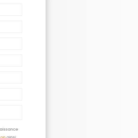
naissance
ion
ainsi